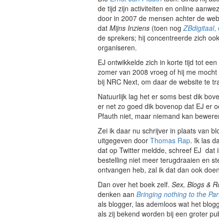
de tijd zijn activiteiten en online aanwe
door in 2007 de mensen achter de web
dat
Mijns Inziens
(toen nog
ZBdigitaal
,
de sprekers; hij concentreerde zich oo
organiseren.
EJ ontwikkelde zich in korte tijd tot ee
zomer van 2008 vroeg of hij me mocht 
bij NRC Next, om daar de website te t
Natuurlijk lag het er soms best dik bo
er net zo goed dik bovenop dat EJ er o
Pfauth niet, maar niemand kan beweren
Zei ik daar nu schrijver in plaats van 
uitgegeven door
Thomas Rap
. Ik las 
dat op Twitter meldde, schreef EJ dat 
bestelling niet meer terugdraaien en s
ontvangen heb, zal ik dat dan ook doen
Dan over het boek zelf.
Sex, Blogs & Ro
denken aan
Bringing nothing to the Par
als blogger, las ademloos wat het blo
als zij bekend worden bij een groter p