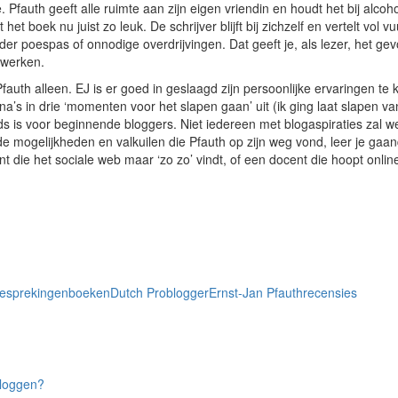
. Pfauth geeft alle ruimte aan zijn eigen vriendin en houdt het bij alcoho
et boek nu juist zo leuk. De schrijver blijft bij zichzelf en vertelt vol 
r poespas of onnodige overdrijvingen. Dat geeft je, als lezer, het gevoe
 werken.
fauth alleen. EJ is er goed in geslaagd zijn persoonlijke ervaringen te
na’s in drie ‘momenten voor het slapen gaan’ uit (ik ging laat slapen v
ds is voor beginnende bloggers. Niet iedereen met blogaspiraties zal we
 de mogelijkheden en valkuilen die Pfauth op zijn weg vond, leer je gaa
nt die het sociale web maar ‘zo zo’ vindt, of een docent die hoopt onli
esprekingen
boeken
Dutch Problogger
Ernst-Jan Pfauth
recensies
nloggen?