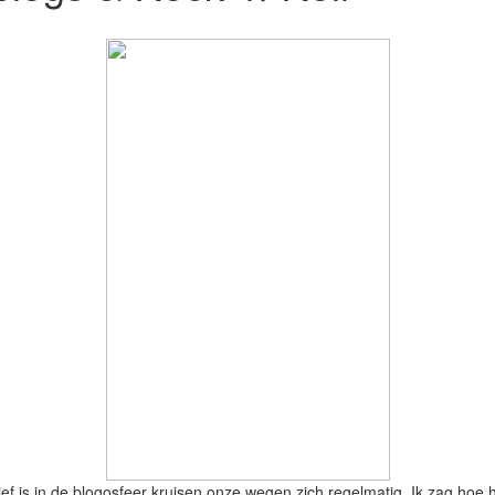
tief is in de blogosfeer kruisen onze wegen zich regelmatig. Ik zag hoe 