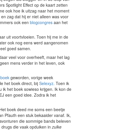
ers Spotlight Effect op de kaart zetten
r me ook hoe ik uitzag naar het moment
en zag dat hij er niet alleen was voor
lf immers ook een
blogcongres
aan het
aar uit voortvloeien. Toen hij me in de
later ook nog eens werd aangenomen
 heel goed samen.
daar veel voor overheeft, maar het lag
 geen mens verder in het leven, ook
 boek
geworden, vorige week
e het boek direct, bij
Selexyz
. Toen ik
 ik het boek sowieso krijgen. Ik kon de
EJ een goed idee. Zodra ik het
l. Het boek deed me soms een beetje
an Pfauth een stuk bekaaider vanaf. Ik,
de avonturen die sommige bands beleven
e drugs die vaak opduiken in
zulke