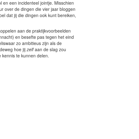
l en een incidenteel jointje. Misschien
vuur over de dingen die vier jaar bloggen
l dat jij die dingen ook kunt bereiken,
 koppelen aan de praktijkvoorbeelden
annacht) en besefte pas tegen het eind
liswaar zo ambitieus zijn als de
ndeweg hoe jij
zelf
aan de slag zou
ne kennis te kunnen delen.