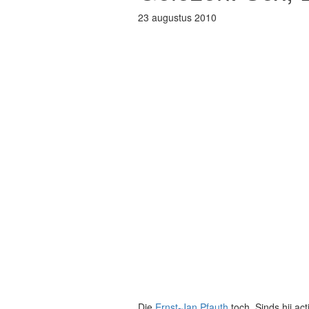
23 augustus 2010
Die
Ernst-Jan Pfauth
toch. Sinds hij ac