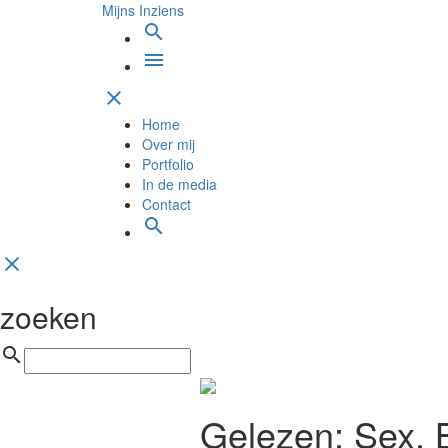
Mijns Inziens
search
menu
clear
Home
Over mij
Portfolio
In de media
Contact
search
clear
zoeken
search
Gelezen: Sex, 