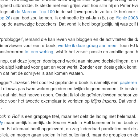
zigheid uitbreidde. Ik stelde met een grijns vast hoe slim hij en Peter Ev
logs uit
de Marcom Top 100
in de schijnwerpers te zetten. Ik herinne
 op 26
) aan bod zou komen. Ik ontmoette Ernst-Jan (EJ) op
Picnic 2008
k op de aanwezige bezoekers. Dat vond ik heel begrijpelijk, hij was ze
n ‘problogger’, iemand die kan leven van bloggen en de activiteiten die d
interviewen voor een e-boek,
werkte ik daar graag aan mee
. Toen EJ 
ransformeren
tot een weblog
, wist ik het zeker: passie en ambitie gaan
venop, dat deze jongen doorlopend werkt aan nieuwe doelstellingen, en 
ok altijd keihard voor gaat en voor werkt. Zonder een dosis geluk komt
 dat het de schrijver is aan komen waaien.
blogger? Jazeker. Het door EJ geplande e-boek is namelijk een
papieren
dat nieuws pas twee weken geleden en twijfelde geen moment. Ik besteld
ik dat niet had hoeven doen. Omdat ik tot de geïnterviewden behoor zou
telde voor het tweede exemplaar te verloten op
Mijns Inziens
. Dat vond 
.
ck-’n-Roll
is een grappige titel, maar het dekt de lading niet helemaa
ty
maar eerlijk is eerlijk: de Sex en Rock-‘n-Roll komen er in het boek v
ggen EJ allemaal heeft opgeleverd, en zag inderdaad parallellen met 
ubliek, en mogen gaan spelen in het buitenland, maar de groupies en d