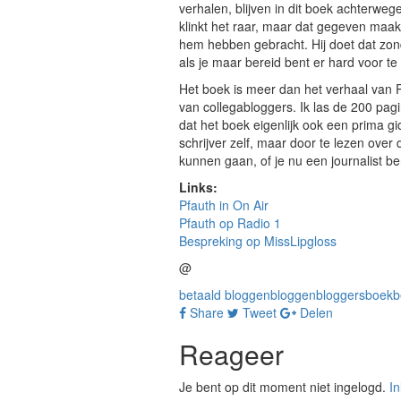
verhalen, blijven in dit boek achterwege
klinkt het raar, maar dat gegeven maakt h
hem hebben gebracht. Hij doet dat zonde
als je maar bereid bent er hard voor te
Het boek is meer dan het verhaal van P
van collegabloggers. Ik las de 200 pagi
dat het boek eigenlijk ook een prima gi
schrijver zelf, maar door te lezen over
kunnen gaan, of je nu een journalist be
Links:
Pfauth in On Air
Pfauth op Radio 1
Bespreking op MissLipgloss
@
betaald bloggen
bloggen
bloggers
boekb
Share
Tweet
Delen
Reageer
Je bent op dit moment niet ingelogd.
I